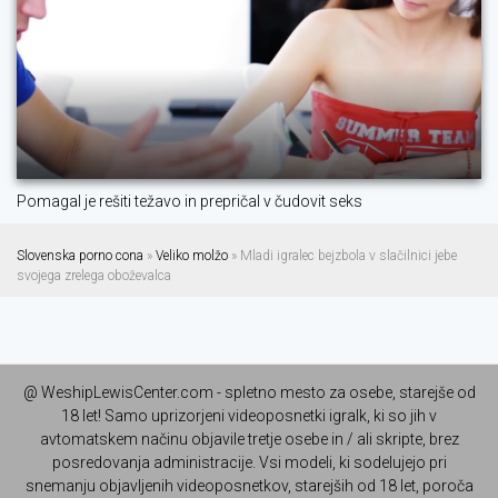
Pomagal je rešiti težavo in prepričal v čudovit seks
Slovenska porno cona
»
Veliko molžo
» Mladi igralec bejzbola v slačilnici jebe
svojega zrelega oboževalca
@ WeshipLewisCenter.com - spletno mesto za osebe, starejše od
18 let! Samo uprizorjeni videoposnetki igralk, ki so jih v
avtomatskem načinu objavile tretje osebe in / ali skripte, brez
posredovanja administracije. Vsi modeli, ki sodelujejo pri
snemanju objavljenih videoposnetkov, starejših od 18 let, poroča