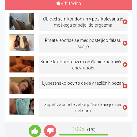
Vrh tedna
Oblekel sem kondom in v pozi kolesarja je
moškega pripeljal do orgazma
Prsate lepotice se med posteljico falasu
sušijo
Brunette dobi orgazem od članice na kavču v
dnevni sobi
Ljubezensko ocvrto dekle v različnih pozah
Zapeljive brinete velike joške skačejo med
seksom
100%
(1/0)