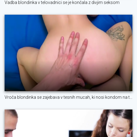
Vadba blondinka v telovadnici se je končala z divjim seksom
Vroča blondinka se zajebava v tesnih mucah, ki nosi kondom na tičevega tiča