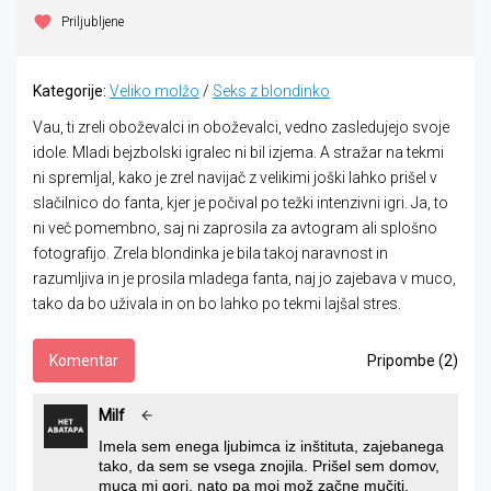
Priljubljene
Kategorije:
Veliko molžo
/
Seks z blondinko
Vau, ti zreli oboževalci in oboževalci, vedno zasledujejo svoje
idole. Mladi bejzbolski igralec ni bil izjema. A stražar na tekmi
ni spremljal, kako je zrel navijač z velikimi joški lahko prišel v
slačilnico do fanta, kjer je počival po težki intenzivni igri. Ja, to
ni več pomembno, saj ni zaprosila za avtogram ali splošno
fotografijo. Zrela blondinka je bila takoj naravnost in
razumljiva in je prosila mladega fanta, naj jo zajebava v muco,
tako da bo uživala in on bo lahko po tekmi lajšal stres.
Komentar
Pripombe (2)
Milf
Imela sem enega ljubimca iz inštituta, zajebanega
tako, da sem se vsega znojila. Prišel sem domov,
muca mi gori, nato pa moj mož začne mučiti,