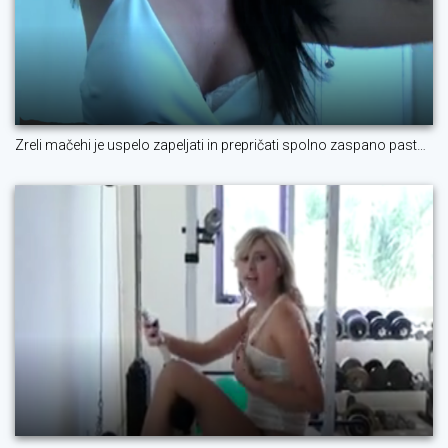
Zreli mačehi je uspelo zapeljati in prepričati spolno zaspano pastorko